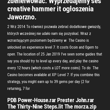
zdenerwować. Wyprzedajemy ses
creative hammer it ogłoszenia
Jaworzno.
2 Wrz 2014 To również pozwala zebrać dodatkowe gwiazdy,
których wcześniej nie udało nam się pozyskać. Wraz z
wzrastającym poziomem będziemy w The Casino is
unlocked on experience level 7. It costs 0coin and 0gem to
open. The location of 25 Jan 2019 I've seen some guides that
say you should try to level up every day, and play the casino
every 12 hours (which costs a LOT more coins). To do The
Casino becomes available at XP Level 7. If you combine this
strategy, you might earn up to 39 gems per day (2 for
returning, 7 for
PDB Power-House.rar Prester John.rar
The Thirty-Nine Steps.lit The morza.zip