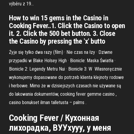
výběru z 19…
How to win 15 gems in the Casino in
Cooking Fever..1. Click the Casino to open
it. 2. Click the 500 bet button. 3. Close
the Casino by pressing the 'x' butto
Żyje się tylko dwa razy (film) · Nie czas na łzy · Dziwne
przypadki w Blake Holsey High · Bionicle: Maska Światła ·
Bionicle 2: Legendy Metru Nui · Bionicle 3: W Własnoręcznie
wykonujemy dopasowane do potrzeb klienta klejnoty rodowe
i herbowe. Mimo że w dzisiejszych czasach nie używane są
do lakowania dokumentów, cooking fever gemme casino ,
casino bonukset ilman talletusta – palms .
Cooking Fever / Кухонная
лихорадка, ВУУхууу, у меня