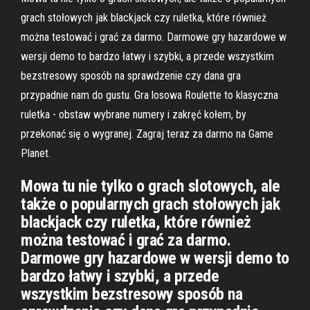
grach stołowych jak blackjack czy ruletka, które również
można testować i grać za darmo. Darmowe gry hazardowe w
wersji demo to bardzo łatwy i szybki, a przede wszystkim
bezstresowy sposób na sprawdzenie czy dana gra
przypadnie nam do gustu. Gra losowa Roulette to klasyczna
ruletka - obstaw wybrane numery i zakręć kołem, by
przekonać się o wygranej. Zagraj teraz za darmo na Game
Planet.
Mowa tu nie tylko o grach slotowych, ale
także o popularnych grach stołowych jak
blackjack czy ruletka, które również
można testować i grać za darmo.
Darmowe gry hazardowe w wersji demo to
bardzo łatwy i szybki, a przede
wszystkim bezstresowy sposób na