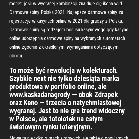
monet, jeśli w wygranej kombinacji znajduje się ikona wild.
Darmowe spiny Polska 2021. Najlepsze darmowe spiny za
rejestracje w kasynach online w 2021 dla graczy z Polska.
Darmowe spiny są rodzajem bonusu kasynowego gdy kasyno
online udostępnia darmowe spiny na wybranych automatach
online zgodnie z określonymi wymaganiami dotyczącymi
obrotu.
To może być rewolucja w kolekturach.
Szybkie next nie tylko dziesiąta marka
produktowa w portfolio online, ale
www.kaskadanagrody — obok Zdrapek
oraz Keno — trzecia o natychmiastowej
wygranej. Jest to nie gra trend widoczny
w Polsce, ale totolotek na całym
światowym rynku loteryjnym.
Mowa tu nie tylko o grach slotowych, ale także o popularnych