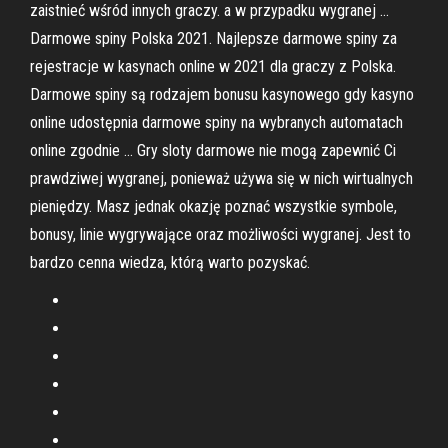
zaistnieć wśród innych graczy. a w przypadku wygranej …
Darmowe spiny Polska 2021. Najlepsze darmowe spiny za
rejestracje w kasynach online w 2021 dla graczy z Polska.
Darmowe spiny są rodzajem bonusu kasynowego gdy kasyno
online udostępnia darmowe spiny na wybranych automatach
online zgodnie … Gry sloty darmowe nie mogą zapewnić Ci
prawdziwej wygranej, ponieważ używa się w nich wirtualnych
pieniędzy. Masz jednak okazję poznać wszystkie symbole,
bonusy, linie wygrywające oraz możliwości wygranej. Jest to
bardzo cenna wiedza, którą warto pozyskać.