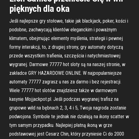
pięknych dla oka
Jeśli najlepsze gry stołowe, takie jak blackjack, poker, kości i
podobne, zachwycają klientów eleganckim i poważnym
klimatem, obejmując elementy myślenia, strategii i pewnej
formy interakcji, to, z drugiej strony, gry automaty dotyczą
przede wszystkim trafienia, szczęścia i natychmiastowej
wygranej. Darmowe 77777 hot sloty są na naszej stronie, w
zakładce GRY HAZARDOWE ONLINE. W najpopularniejsze
automaty 77777 zagrasz u nas za darmo i bez rejestracji.
Wiele 77777 hot slotów znajdziesz także w darmowym
kasynie Mojjackpot.pl. Jeśli podczas wygranej trafisz na
grupowe wild na bębnach 2, 3, 4 i 5, Twoja nagroda zostanie
podwojona. Symbole te jednak nie działają na ikony scatter w
tym samym przypadku. Najlepiej płatną ikoną w grze
podstawowej jest Cesarz Chin, który przyniesie Ci do 2000