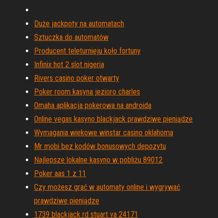
Duże jackpoty na automatach
Sztuczka do automatów
Producent teleturnieju koło fortuny
Infinix hot 2 slot nigeria
Rivers casino poker otwarty
Poker room kasyna jezioro charles
Omaha aplikacja pokerowa na androida
Online vegas kasyno blackjack prawdziwe pieniądze
Wymagania wiekowe winstar casino oklahoma
Mr mobi bez kodów bonusowych depozytu
Najlepsze lokalne kasyno w pobliżu 89012
Poker aas 1 z 11
Czy możesz grać w automaty online i wygrywać
prawdziwe pieniądze
1739 blackjack rd stuart va 24171