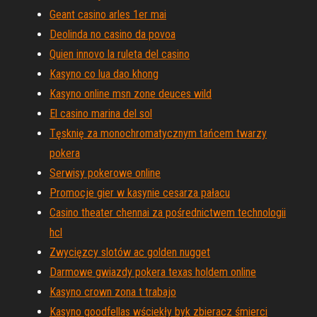
Geant casino arles 1er mai
Deolinda no casino da povoa
Quien innovo la ruleta del casino
Kasyno co lua dao khong
Kasyno online msn zone deuces wild
El casino marina del sol
Tęsknię za monochromatycznym tańcem twarzy
pokera
Serwisy pokerowe online
Promocje gier w kasynie cesarza pałacu
Casino theater chennai za pośrednictwem technologii
hcl
Zwycięzcy slotów ac golden nugget
Darmowe gwiazdy pokera texas holdem online
Kasyno crown zona t trabajo
Kasyno goodfellas wściekły byk zbieracz śmierci