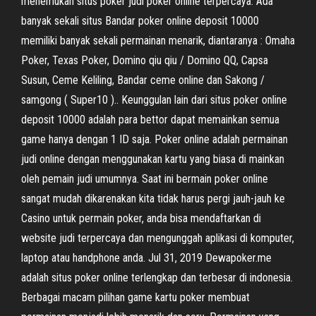
menemukan situs poker judi poker online terpercaya. Ada
banyak sekali situs Bandar poker online deposit 10000
memiliki banyak sekali permainan menarik, diantaranya : Omaha
Poker, Texas Poker, Domino qiu qiu / Domino QQ, Capsa
Susun, Ceme Keliling, Bandar ceme online dan Sakong /
samgong ( Super10 ).. Keunggulan lain dari situs poker online
deposit 10000 adalah para bettor dapat memainkan semua
game hanya dengan 1 ID saja. Poker online adalah permainan
judi online dengan menggunakan kartu yang biasa di mainkan
oleh pemain judi umumnya. Saat ini bermain poker online
sangat mudah dikarenakan kita tidak harus pergi jauh-jauh ke
Casino untuk permain poker, anda bisa mendaftarkan di
website judi terpercaya dan mengunggah aplikasi di komputer,
laptop atau handphone anda. Jul 31, 2019 Dewapoker.me
adalah situs poker online terlengkap dan terbesar di indonesia.
Berbagai macam pilihan game kartu poker membuat