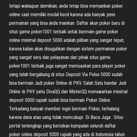
tetapi walaupun demikian, anda tetap bisa memainkan poker
online saat memiliki modal kecil karena ada banyak jenis
permainan yang bisa anda mainkan. Daftar akun poker baru di
situs game poker1001 terbaik untuk bermain game poker
online minimal deposit 5000 adalah pilihan yang sangat tepat,
karena kalian akan disuguhkan dengan sistem permainan poker
yang sangat seru dan pelayanan dari pihak situs game
poker1001 terbaik juga sangat memuaskan para player poker
yang telah bergabung di situs Deposit Via Pulsa 5000 sudah
bisa bermain Judi poker Online di PKV. Salah Satu bandar Judi
Online di PKV yaitu DivaQQ dan MisterQQ menawarkan minimal
deposit 5000 rupiah sudah bisa bermain Poker Online.
Terkadang banyak member ingin bermain Poker, terhalang
karena dana atau uang tidak mencukupi. Di Baca Juga : Situs
portal terlengkap yang berisikan kumpulan seluruh daftar
poker online deposit 5000 rupiah yang ada di Indonesia tahun