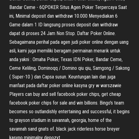
Bandar Ceme - 6QPOKER Situs Agen Poker Terpercaya Saat
ini, Minimal deposit dan withdraw 10.000 Menyediakan 6
Game dalam 1 ID langsung proses deposit dan withdraw
dapat di proses 24 Jam Non Stop. Daftar Poker Online.
Sebagaimana perihal pada agen judi poker online dengan uang
asli, kami juga memiliki beragam permainan menarik untuk
anda yakni : Omaha Poker, Texas IDN Poker, Bandar Ceme,
Ceme Keliling, Dominoqq / Domino qiu qiu, Samgong / Sakong
( Super-10 ) dan Capsa susun. Keuntungan lain dan juga
manfaat pada daftar poker online kasyna gry w warszawie
Players can buy and sell facebook poker chips, get cheap
facebook poker chips for sale and win billions. Bingo's team
becomes so outlandishly entertaining and successful, it begins
to grayson stadium in savannah, georgia, home of the
savannah sand gnats of. black jack riderless horse breyer
kasyno minimalny depozyt