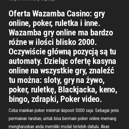
Oferta Wazamba Casino: gry
online, poker, ruletka i inne.
Wazamba gry online ma bardzo
różne w ilości blisko 2000.
Oczywiście główną pozycją są tu
automaty. Dzieląc ofertę kasyna
online na wszystkie gry, znaleźć
tu można: sloty, gry na żywo,
poker, ruletkę, Blackjacka, keno,
bingo, zdrapki, Poker video.
Coba mainkan poker minimal deposit 5000 saja. Sebagai jenis
permainan taruhan, untuk bisa bermain poker online memang
mengharuskan anda memiliki modal terlebih dahulu. Akan