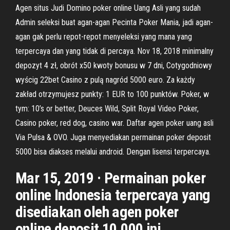
Agen situs Judi Domino poker online Uang Asli yang sudah
Admin seleksi buat agan-agan Pecinta Poker Mania, jadi agan-
agan gak perlu repot-repot menyeleksi yang mana yang
terpercaya dan yang tidak di percaya. Nov 18, 2018 minimalny
depozyt 4 zł, obrót x50 kwoty bonusu w 7 dni, Cotygodniowy
wyścig 22bet Casino z pulą nagród 5000 euro. Za każdy
zakład otrzymujesz punkty: 1 EUR to 100 punktów. Poker, w
tym: 10’s or better, Deuces Wild, Split Royal Video Poker,
Casino poker, red dog, casino war. Daftar agen poker uang asli
Via Pulsa & OVO. Juga menyediakan permainan poker deposit
5000 bisa diakses melalui android. Dengan lisensi terpercaya.
Mar 15, 2019 · Permainan poker
online Indonesia terpercaya yang
disediakan oleh agen poker
online deposit 10,000 ini