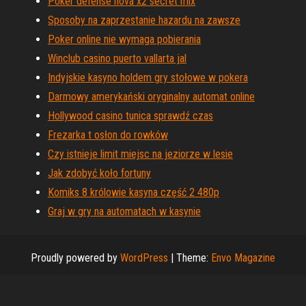
Poker defense nova x2 secret mix
Sposoby na zaprzestanie hazardu na zawsze
Poker online nie wymaga pobierania
Winclub casino puerto vallarta jal
Indyjskie kasyno holdem gry stołowe w pokera
Darmowy amerykański oryginalny automat online
Hollywood casino tunica sprawdź czas
Frezarka t osłon do rowków
Czy istnieje limit miejsc na jeziorze w lesie
Jak zdobyć koło fortuny
Komiks 8 królowie kasyna część 2 480p
Graj w gry na automatach w kasynie
Proudly powered by
WordPress
|
Theme:
Envo Magazine