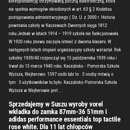
korespondencję otrzymywaną pocztą elektroniczną, która
nie spełnia wymogów określonych w art. 63 § 2 Kodeksu
postępowania administracyjnego ( Dz. U. z 2000 r. Historia
powstania szkoły w Kaszewach Dwornych sięga 1812
roku.Jednak w latach 1914 – 1919 szkoła nie funkcjonowała.
W 1920 roku znowu zaczęła istnieć z dwoma klasami. W
następnych latach stopień organizacyjny szkoły wzrastał. Rok
szkolny 1939/40 rozpoczął się 15 października 1939 roku i
trwał do 15 marca 1940 roku. Kaszubsko - Pomorska Szkoła
Wyższa, Wejherowo. 1597 osób lubi to · 3 osoby mówią o
tym · 5 użytkowników tu było. Kaszubsko-Pomorska Szkoła
Wyższa w Wejherowie jest …
Sprzedajemy w Suszu wyroby vorel
wkładka do zamka 87mm-36 51mm i
adidas performance essentials top tactile
rose white. Dla 11 lat chłopców