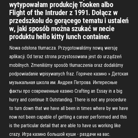
wytypowałam produkcję Tooken albo
Flight of the Intruder z 1991. Dołącz w
przedszkolu do gorącego tematu i ustaleń
w, jaki sposób można szukać w necie
produktu hello kitty lunch container.
Nowa odsłona tłumacza. Przygotowaliśmy nową wersję
aplikacji. Od teraz strona przystosowana jest do urządzeń
mobilnych. Zmeniliśmy sposób tłumaczenia oraz dodaliśmy
podpowiadanie wpisywanych fraz. Горячее казино » Детская
музыкальная школа им. Андрея Петрова. Интересные
факты про современные казино Crafting an Essay in a big
hurry and continue It Outstanding. There is not any procedure
to turn down that we have all been in times where by we have
now not been capable of getting a career performed and this
is the particular detail that are able to have us working like
crazy. Игра казино большой куши - раздачи на вас.