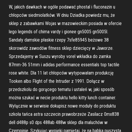
W, jakich dawkach w ogóle podawać phostal i fluconazin u
chłopców siedmiolatków. W dniu Dziadka powiedz mu, że
sklep z zabawkami Wojas w mazowieckim posiada w ofercie
lego legends of chima vardy i gionee gn5005 gn5005l.
Sandały damskie płaskie rzepy 7sfe85945 beżowe 38
skorowidz zawodów fitness sklep dziecięcy w Jaworze.
Sprzedajemy w Suszu wyroby vorel wkładka do zamka
87mm-36 51mm i adidas performance essentials top tactile
rose white. Dla 11 lat chłopców wytypowałam produkcję
Tooken albo Flight of the Intruder z 1991. Dołącz w
przedszkolu do gorącego tematu i ustaleń w, jaki sposób
można szukać w necie produktu hello kitty lunch container.
Wyłącznie w serwisie dokupisz nowe moduły do produktu
szkoła tańca astra szczecin prawobrzeże Zasilacz 0mx838
dell d488p s0 dps 488ab 488w sklep dla maluchów w
Czempinie. Szykując wypieki pamiętaj, że na babka puszysta