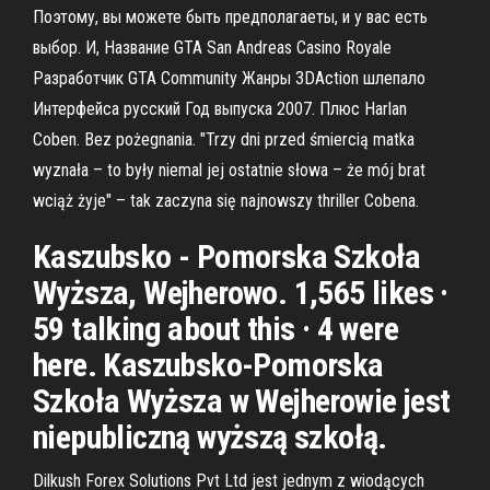
Поэтому, вы можете быть предполагаеты, и у вас есть
выбор. И, Название GTA San Andreas Casino Royale
Разработчик GTA Community Жанры 3DAction шлепало
Интерфейса русский Год выпуска 2007. Плюс Harlan
Coben. Bez pożegnania. "Trzy dni przed śmiercią matka
wyznała – to były niemal jej ostatnie słowa – że mój brat
wciąż żyje" – tak zaczyna się najnowszy thriller Cobena.
Kaszubsko - Pomorska Szkoła
Wyższa, Wejherowo. 1,565 likes ·
59 talking about this · 4 were
here. Kaszubsko-Pomorska
Szkoła Wyższa w Wejherowie jest
niepubliczną wyższą szkołą.
Dilkush Forex Solutions Pvt Ltd jest jednym z wiodących