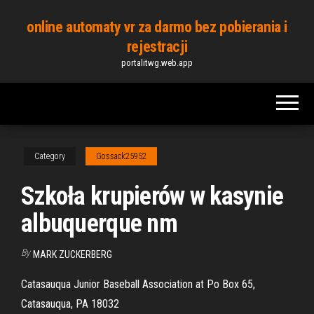
Skip
online automaty vr za darmo bez pobierania i
to
rejestracji
the
portalitwg.web.app
content
Category
Gossack25952
Szkoła krupierów w kasynie
albuquerque nm
By
MARK ZUCKERBERG
Catasauqua Junior Baseball Association at Po Box 65,
Catasauqua, PA 18032