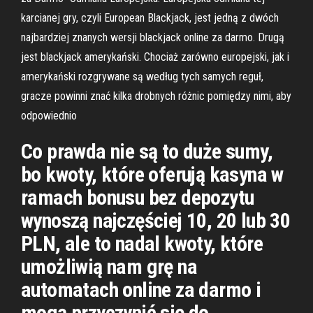
karcianej gry, czyli European Blackjack, jest jedną z dwóch
najbardziej znanych wersji blackjack online za darmo. Drugą
jest blackjack amerykański. Chociaż zarówno europejski, jak i
amerykański rozgrywane są według tych samych reguł,
gracze powinni znać kilka drobnych różnic pomiędzy nimi, aby
odpowiednio
Co prawda nie są to duże sumy,
bo kwoty, które oferują kasyna w
ramach bonusu bez depozytu
wynoszą najczęściej 10, 20 lub 30
PLN, ale to nadal kwoty, które
umożliwią nam grę na
automatach online za darmo i
mogą przyczynić się do