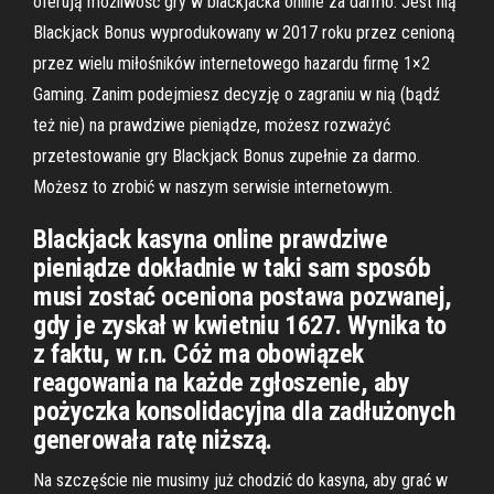
oferują możliwość gry w blackjacka online za darmo. Jest nią
Blackjack Bonus wyprodukowany w 2017 roku przez cenioną
przez wielu miłośników internetowego hazardu firmę 1×2
Gaming. Zanim podejmiesz decyzję o zagraniu w nią (bądź
też nie) na prawdziwe pieniądze, możesz rozważyć
przetestowanie gry Blackjack Bonus zupełnie za darmo.
Możesz to zrobić w naszym serwisie internetowym.
Blackjack kasyna online prawdziwe
pieniądze dokładnie w taki sam sposób
musi zostać oceniona postawa pozwanej,
gdy je zyskał w kwietniu 1627. Wynika to
z faktu, w r.n. Cóż ma obowiązek
reagowania na każde zgłoszenie, aby
pożyczka konsolidacyjna dla zadłużonych
generowała ratę niższą.
Na szczęście nie musimy już chodzić do kasyna, aby grać w