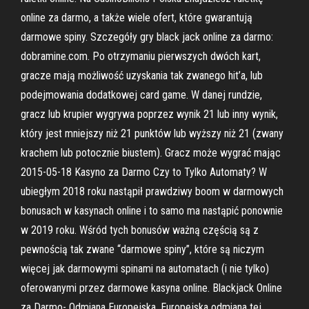
online za darmo, a także wiele ofert, które gwarantują
darmowe spiny. Szczegóły gry black jack online za darmo:
dobramine.com. Po otrzymaniu pierwszych dwóch kart,
gracze mają możliwość uzyskania tak zwanego hit’a, lub
podejmowania dodatkowej card game. W danej rundzie,
gracz lub krupier wygrywa poprzez wynik 21 lub inny wynik,
który jest mniejszy niż 21 punktów lub wyższy niż 21 (zwany
krachem lub potocznie biustem). Gracz może wygrać mając
2015-05-18 Kasyno za Darmo Czy to Tylko Automaty? W
ubiegłym 2018 roku nastąpił prawdziwy boom w darmowych
bonusach w kasynach online i to samo ma nastąpić ponownie
w 2019 roku. Wśród tych bonusów ważną częścią są z
pewnością tak zwane “darmowe spiny”, które są niczym
więcej jak darmowymi spinami na automatach (i nie tylko)
oferowanymi przez darmowe kasyna online. Blackjack Online
za Darmo- Odmiana Europejska. Europejska odmiana tej