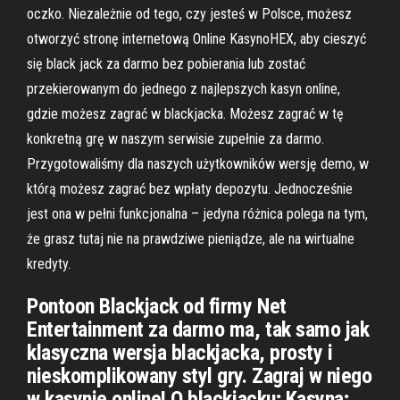
oczko. Niezależnie od tego, czy jesteś w Polsce, możesz
otworzyć stronę internetową Online KasynoHEX, aby cieszyć
się black jack za darmo bez pobierania lub zostać
przekierowanym do jednego z najlepszych kasyn online,
gdzie możesz zagrać w blackjacka. Możesz zagrać w tę
konkretną grę w naszym serwisie zupełnie za darmo.
Przygotowaliśmy dla naszych użytkowników wersję demo, w
którą możesz zagrać bez wpłaty depozytu. Jednocześnie
jest ona w pełni funkcjonalna – jedyna różnica polega na tym,
że grasz tutaj nie na prawdziwe pieniądze, ale na wirtualne
kredyty.
Pontoon Blackjack od firmy Net
Entertainment za darmo ma, tak samo jak
klasyczna wersja blackjacka, prosty i
nieskomplikowany styl gry. Zagraj w niego
w kasynie online! O blackjacku; Kasyna;