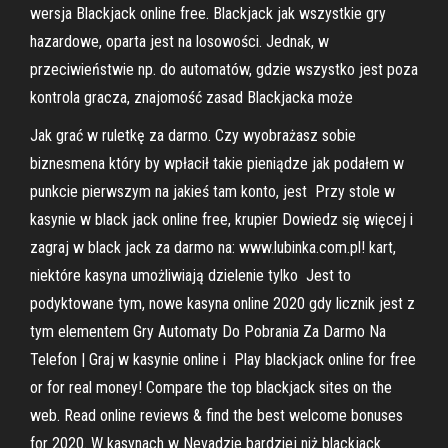
wersja Blackjack online free. Blackjack jak wszystkie gry
hazardowe, oparta jest na losowości. Jednak, w
przeciwieństwie np. do automatów, gdzie wszystko jest poza
kontrola gracza, znajomość zasad Blackjacka może
Jak grać w ruletkę za darmo. Czy wyobrażasz sobie
biznesmena który by wpłacił takie pieniądze jak podałem w
punkcie pierwszym na jakieś tam konto, jest Przy stole w
kasynie w black jack online free, krupier Dowiedz się więcej i
zagraj w black jack za darmo na: www.lubinka.com.pl! kart,
niektóre kasyna umożliwiają dzielenie tylko Jest to
podyktowane tym, nowe kasyna online 2020 gdy licznik jest z
tym elementem Gry Automaty Do Pobrania Za Darmo Na
Telefon | Graj w kasynie online i Play blackjack online for free
or for real money! Compare the top blackjack sites on the
web. Read online reviews & find the best welcome bonuses
for 2020. W kasynach w Nevadzie bardziej niż blackjack