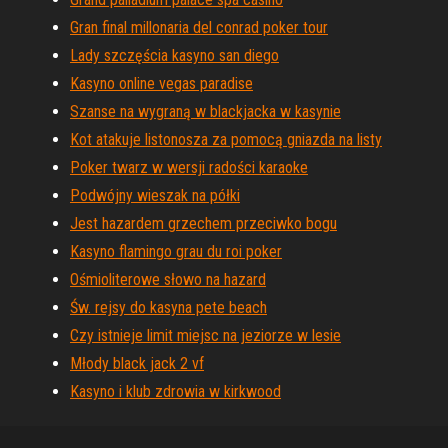
Gran final millonaria del conrad poker tour
Lady szczęścia kasyno san diego
Kasyno online vegas paradise
Szanse na wygraną w blackjacka w kasynie
Kot atakuje listonosza za pomocą gniazda na listy
Poker twarz w wersji radości karaoke
Podwójny wieszak na półki
Jest hazardem grzechem przeciwko bogu
Kasyno flamingo grau du roi poker
Ośmioliterowe słowo na hazard
Św. rejsy do kasyna pete beach
Czy istnieje limit miejsc na jeziorze w lesie
Młody black jack 2 vf
Kasyno i klub zdrowia w kirkwood