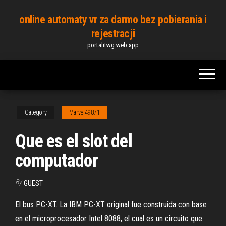
Skip
online automaty vr za darmo bez pobierania i
to
rejestracji
the
portalitwg.web.app
content
Category
Marvel49871
Que es el slot del
computador
By
GUEST
El bus PC-XT. La IBM PC-XT original fue construida con base
en el microprocesador Intel 8088, el cual es un circuito que