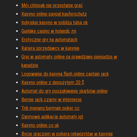
Mój chłopak nie przestanie grać
Kasyno online paypal kauferschutz
Indyjskie kasyno w pobliżu tulsa ok
Gunlake casino w holandii, mi
Erotyczne gry na automatach
Kariera sprzedawcy w kasynie
Graj w automaty online na prawdziwe pieniądze w
kanadzie
Logowanie do kasyna flash online captain jack
Kasyno online z depozytem 20 $
Automat do gry poszukiwanie skarbów online
Bernie jack czarny w internecie
Trik menang bermain poker cc
Darmowe aplikacje automaty igt
Kasyno online co uk
Bycie graczem w pokera rekwizytów w kasynie