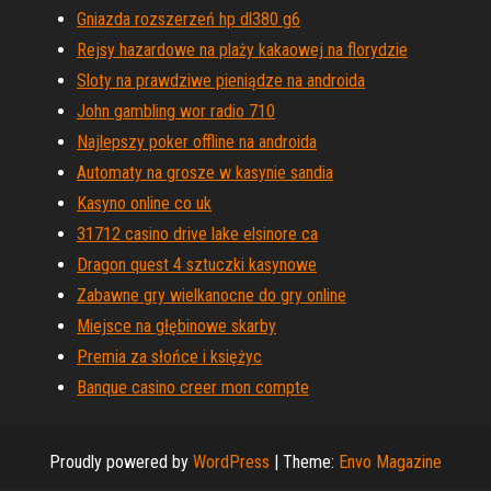
Gniazda rozszerzeń hp dl380 g6
Rejsy hazardowe na plaży kakaowej na florydzie
Sloty na prawdziwe pieniądze na androida
John gambling wor radio 710
Najlepszy poker offline na androida
Automaty na grosze w kasynie sandia
Kasyno online co uk
31712 casino drive lake elsinore ca
Dragon quest 4 sztuczki kasynowe
Zabawne gry wielkanocne do gry online
Miejsce na głębinowe skarby
Premia za słońce i księżyc
Banque casino creer mon compte
Proudly powered by
WordPress
|
Theme:
Envo Magazine