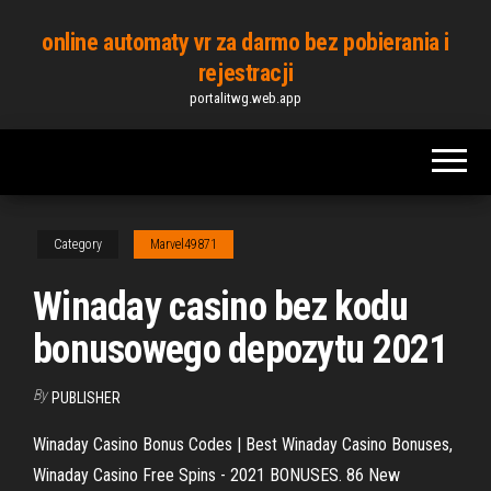
Skip
online automaty vr za darmo bez pobierania i
to
rejestracji
the
portalitwg.web.app
content
Category
Marvel49871
Winaday casino bez kodu
bonusowego depozytu 2021
By
PUBLISHER
Winaday Casino Bonus Codes | Best Winaday Casino Bonuses,
Winaday Casino Free Spins - 2021 BONUSES. 86 New