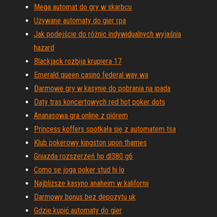
Mega automat do gry w skarbcu
Używane automaty do gier rpa
Jak podejście do różnic indywidualnych wyjaśnia
hazard
Blackjack rozbija krupiera 17
Emerald queen casino federal way wa
Darmowe gry w kasynie do pobrania na ipada
Daty tras koncertowych red hot poker dots
Ananasowa gra online z piórem
Princess koffers spotkała się z automatem tsa
Klub pokerowy kingston upon thames
Gniazda rozszerzeń hp dl380 g6
Como se joga poker stud hi lo
Najbliższe kasyno anaheim w kalifornii
Darmowy bonus bez depozytu uk
Gdzie kupić automaty do gier