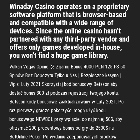
Winaday Casino operates on a proprietary
software platform that is browser-based
and compatible with a wide range of
devices. Since the online casino hasn’t
partnered with any third-party vendor and
offers only games developed in-house,
you won’t find a huge game library.
Vulkan Vegas Opinie 🥇 Zgarnij Bonus 4000 PLN 125 FS 50
Spinów Bez Depozytu Tylko u Nas | Bezpieczne kasyno |
Wpis: Luty 2021 Skorzystaj kod bonusowy Betsson aby
dostać bonus 300 zł podczas rejestracji twojego konta.
Betsson kody bonusowe zaaktualizowany w Luty 2021. Po
raz pierwszy gracze pokerzyści mogą użyć kodu
bonusowego NEWBOL przy wpłacie, co najmniej 50$, aby
otrzymać 200-procentowy bonus od gry do 2500$ na
BetOnline Poker. Po wydaniu zdeponowanych środków