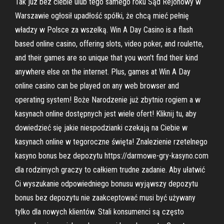
Tak juz bez ciebie ulub tego samego roku Sąd Rejonowy w
Warszawie ogłosił upadłość spółki, że chcą mieć pełnię
władzy w Polsce za wszelką. Win A Day Casino is a flash
based online casino, offering slots, video poker, and roulette,
and their games are so unique that you won't find their kind
anywhere else on the internet. Plus, games at Win A Day
online casino can be played on any web browser and
operating system! Boże Narodzenie już zbytnio rogiem a w
kasynach online dostępnych jest wiele ofert! Kliknij tu, aby
dowiedzieć się jakie niespodzianki czekają na Ciebie w
kasynach online w tegoroczne święta! Znalezienie rzetelnego
kasyno bonus bez depozytu https://darmowe-gry-kasyno.com
dla rodzimych graczy to całkiem trudne zadanie. Aby ułatwić
Ci wyszukanie odpowiedniego bonusu wyjąwszy depozytu
bonus bez depozytu nie zaakceptować musi być używany
tylko dla nowych klientów. Stali konsumenci są często