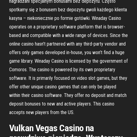
nagradzani specjalnym bonusami bez depozytu. Często
spotkamy się z bonusem bez depozytu gwoli każdego klienta
kasyna – niekoniecznie po formie gotówki. Winaday Casino
operates on a proprietary software platform that is browser-
based and compatible with a wide range of devices. Since the
online casino hasn’t partnered with any third-party vendor and
offers only games developed in-house, you won’t find a huge
game library. Winaday Casino is licensed by the government of
Comoros. The casino is powered by its own proprietary
software. It is primarily focused on video slot games, but they
offer other unique casino games that can only be played
within their casino software. They offer no deposit and match
deposit bonuses to new and active players. This casino
accepts new players from the US.
Vulkan Vegas Casino na