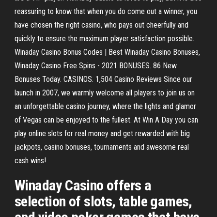
reassuring to know that when you do come out a winner, you
have chosen the right casino, who pays out cheerfully and
quickly to ensure the maximum player satisfaction possible.
Winaday Casino Bonus Codes | Best Winaday Casino Bonuses,
Winaday Casino Free Spins - 2021 BONUSES. 86 New
Bonuses Today. CASINOS. 1,504 Casino Reviews Since our
launch in 2007, we warmly welcome all players to join us on
an unforgettable casino journey, where the lights and glamor
of Vegas can be enjoyed to the fullest. At Win A Day you can
play online slots for real money and get rewarded with big
jackpots, casino bonuses, tournaments and awesome real
cash wins!
Winaday Casino offers a
selection of slots, table games,