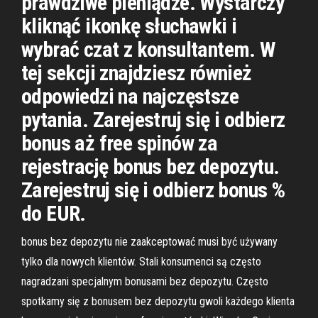
prawdziwe pieniądze. Wystarczy
kliknąć ikonkę słuchawki i
wybrać czat z konsultantem. W
tej sekcji znajdziesz również
odpowiedzi na najczęstsze
pytania. Zarejestruj się i odbierz
bonus aż free spinów za
rejestrację bonus bez depozytu.
Zarejestruj się i odbierz bonus %
do EUR.
bonus bez depozytu nie zaakceptować musi być używany
tylko dla nowych klientów. Stali konsumenci są często
nagradzani specjalnym bonusami bez depozytu. Często
spotkamy się z bonusem bez depozytu gwoli każdego klienta