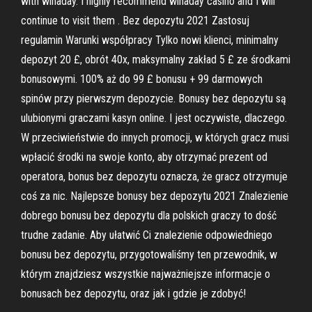
with winaday. I highly recommend winaday casino and I will
continue to visit them . Bez depozytu 2021 Zastosuj
regulamin Warunki współpracy Tylko nowi klienci, minimalny
depozyt 20 £, obrót 40x, maksymalny zakład 5 £ ze środkami
bonusowymi. 100% aż do 99 £ bonusu + 99 darmowych
spinów przy pierwszym depozycie. Bonusy bez depozytu są
ulubionymi graczami kasyn online. I jest oczywiste, dlaczego.
W przeciwieństwie do innych promocji, w których gracz musi
wpłacić środki na swoje konto, aby otrzymać prezent od
operatora, bonus bez depozytu oznacza, że gracz otrzymuje
coś za nic. Najlepsze bonusy bez depozytu 2021 Znalezienie
dobrego bonusu bez depozytu dla polskich graczy to dość
trudne zadanie. Aby ułatwić Ci znalezienie odpowiedniego
bonusu bez depozytu, przygotowaliśmy ten przewodnik, w
którym znajdziesz wszystkie najważniejsze informacje o
bonusach bez depozytu, oraz jak i gdzie je zdobyć!