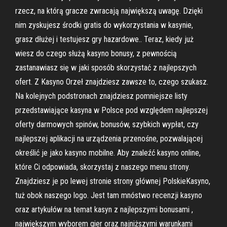
rzecz, na którą gracze zwracają największą uwagę. Dzięki
nim zyskujesz środki gratis do wykorzystania w kasynie,
grasz dłużej i testujesz gry hazardowe.. Teraz, kiedy już
wiesz do czego służą kasyno bonusy, z pewnością
zastanawiasz się w jaki sposób skorzystać z najlepszych
ofert. Z Kasyno Orzeł znajdziesz zawsze to, czego szukasz.
Na kolejnych podstronach znajdziesz pomniejsze listy
przedstawiające kasyna w Polsce pod względem najlepszej
oferty darmowych spinów, bonusów, szybkich wypłat, czy
najlepszej aplikacji na urządzenia przenośne, pozwalającej
określić je jako kasyno mobilne. Aby znaleźć kasyno online,
które Ci odpowiada, skorzystaj z naszego menu strony.
Znajdziesz je po lewej stronie strony głównej PolskieKasyno,
tuż obok naszego logo. Jest tam mnóstwo recenzji kasyno
oraz artykułów na temat kasyn z najlepszymi bonusami ,
największym wyborem gier oraz najniższymi warunkami