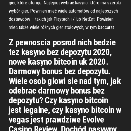
gier, które oferuje. Najlepiej wybrać kasyno, które ma szeroki
wybór gier. Powinien mieć wiele automatów od najlepszych
dostawców – takich jak Playtech i / lub NetEnt. Powinien
mieć także wiele różnych gier stołowych, w tym baccarat
Z pewnoscia posrod nich bedzie
tez kasyno bez depozytu 2020,
nowe kasyno bitcoin uk 2020.
Darmowy bonus bez depozytu.
Wiele osob glowi sie nad tym, jak
odebrac darmowy bonus bez
depozytu? Czy kasyno bitcoin
jest legalne, czy kasyno bitcoin w
vegas jest prawdziwe Evolve
Casino Review. Dochód pasywny,