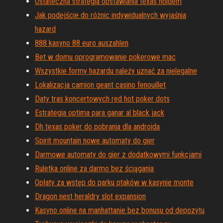
Ostateczna strategia obstawiania texas holdem
Jak podejście do różnic indywidualnych wyjaśnia
hazard
888 kasyno 88 euro auszahlen
Bet w domu oprogramowanie pokerowe mac
Wszystkie formy hazardu należy uznać za nielegalne
Lokalizacja camion geant casino fenouillet
Daty tras koncertowych red hot poker dots
Estrategia optima para ganar al black jack
Dh texas poker do pobrania dla androida
Spirit mountain nowe automaty do gier
Darmowe automaty do gier z dodatkowymi funkcjami
Ruletka online za darmo bez ściągania
Opłaty za wstęp do parku ptaków w kasynie monte
Dragon nest heraldry slot expansion
Kasyno online na manhattanie bez bonusu od depozytu