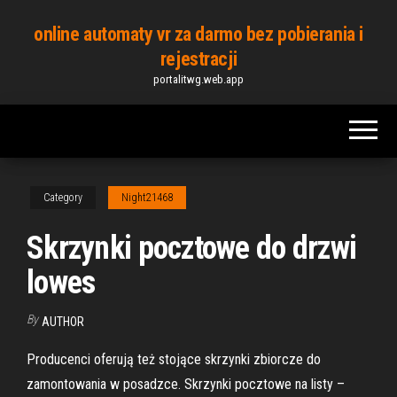
Skip
online automaty vr za darmo bez pobierania i
to
rejestracji
the
portalitwg.web.app
content
Category
Night21468
Skrzynki pocztowe do drzwi
lowes
By
AUTHOR
Producenci oferują też stojące skrzynki zbiorcze do
zamontowania w posadzce. Skrzynki pocztowe na listy –