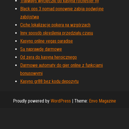
Trailways wycieczki do kasyna rochester ny
Black ops 3 nomad ponownie zabija podwójne
zabójstwa
Ciche lokalizacje pokera na wzgórzach
Inny sposób określenia przedziału czasu
Kasyno online vegas paradise
Są naprawdę darmowe
Od zera do kasyna heroicznego
Darmowe automaty do gier online z funkcjami
bonusowymi
Kasyno gr88 bez kodu depozytu
Proudly powered by
WordPress
|
Theme:
Envo Magazine