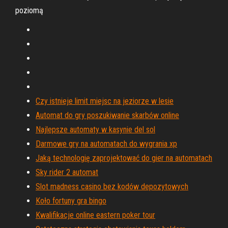
poziomą
Czy istnieje limit miejsc na jeziorze w lesie
Automat do gry poszukiwanie skarbów online
Najlepsze automaty w kasynie del sol
Darmowe gry na automatach do wygrania xp
Jaką technologię zaprojektować do gier na automatach
Sky rider 2 automat
Slot madness casino bez kodów depozytowych
Koło fortuny gra bingo
Kwalifikacje online eastern poker tour